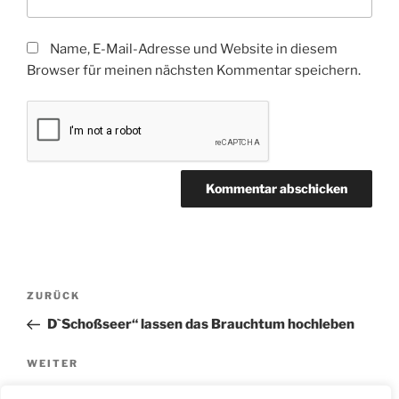
Name, E-Mail-Adresse und Website in diesem
Browser für meinen nächsten Kommentar speichern.
Beitragsnavigation
Vorheriger
ZURÜCK
Beitrag
D`Schoßseer“ lassen das Brauchtum hochleben
Nächster
WEITER
Beitrag
100 Jahre Bodensee Heimat- und Trachtenverband