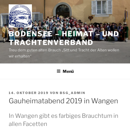
Zum
Inhalt
springen
BODENSEE – HEIMAT – UND
TRACHTENVERBAND
Treu dem guten alten Brauch „Sitt und Tracht der Alten wollen
wir erhalten“
Menü
VERÖFFENTLICHT
14. OKTOBER 2019
VON
BSG_ADMIN
AM
Gauheimatabend 2019 in Wangen
In Wangen gibt es farbiges Brauchtum in
allen Facetten