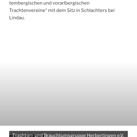
tembergischen und vorarlbergischen
Trachtenvereine“ mit dem Sitz in Schlachters bei
Lindau.
Heimat- und Trachtenverein D'Argentaler e.V.
Wangen
GAU VEREINE