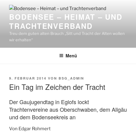
Zum
Inhalt
BODENSEE – HEIMAT – UND
springen
TRACHTENVERBAND
Treu dem guten alten Brauch „Sitt und Tracht der Alten wollen
wir erhalten“
Menü
VERÖFFENTLICHT
9. FEBRUAR 2014
VON
BSG_ADMIN
AM
Ein Tag im Zeichen der Tracht
Der Gaujugendtag in Eglofs lockt
Trachtenvereine aus Oberschwaben, dem Allgäu
und dem Bodenseekreis an
Von Edgar Rohmert