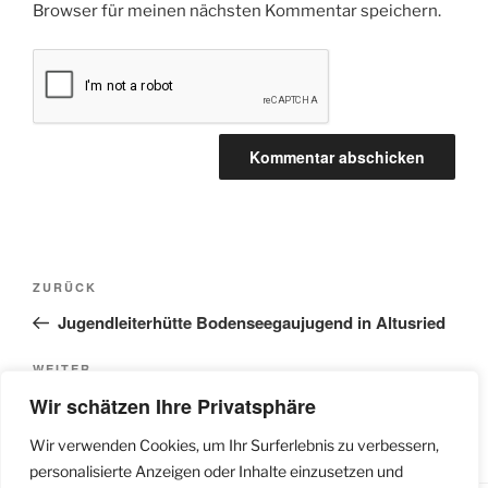
Browser für meinen nächsten Kommentar speichern.
Beitragsnavigation
Vorheriger
ZURÜCK
Beitrag
Jugendleiterhütte Bodenseegaujugend in Altusried
Nächster
WEITER
Beitrag
Wir schätzen Ihre Privatsphäre
Der Freischütz
Wir verwenden Cookies, um Ihr Surferlebnis zu verbessern,
personalisierte Anzeigen oder Inhalte einzusetzen und