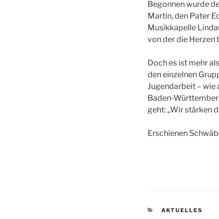
Begonnen wurde der
Martin, den Pater 
Musikkapelle Linda
von der die Herzen
Doch es ist mehr als
den einzelnen Grup
Jugendarbeit – wie 
Baden-Württemberg.
geht: „Wir stärken
Erschienen Schwäbi
KATEGORIEN
AKTUELLES