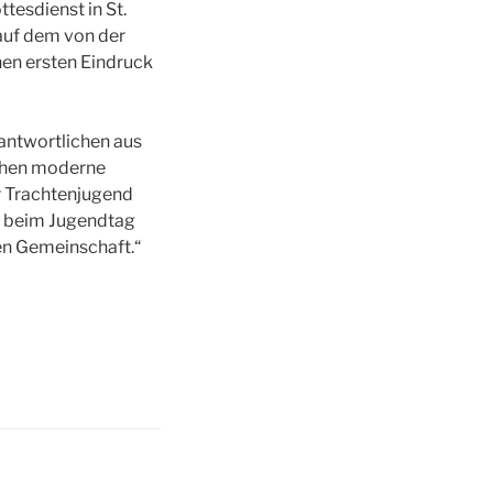
esdienst in St.
auf dem von der
nen ersten Eindruck
rantwortlichen aus
chen moderne
r Trachtenjugend
s beim Jugendtag
en Gemeinschaft.“