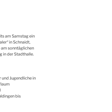
its am Samstag ein
ler“ in Schnaidt,
e am sonntäglichen
 in der Stadthalle.
r und Jugendliche in
rflaum
d
ldingen bis