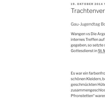
VERÖFFENTLICHT
19. OKTOBER 2014
AM
Trachtenver
Gau-Jugendtag B
Wangen
vs
Die Arge
internes Treffen au
gegeben, so setzte 
Gottesdienst in
St. 
Es war ein farbenfro
schönen Kleidern, b
geschmückten Hüten
zusammengeschlosse
Pfronstetten“ ware