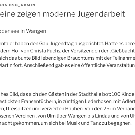
VON
BSG_ADMIN
eine zeigen moderne Jugendarbeit
odensee in Wangen
ntaler haben den Gau-Jugendtag ausgerichtet. Hatte es bere
f dem Hof von Christa Fuchs, der Vorsitzenden der „Gießbachta
sich das bunte Bild lebendigen Brauchtums mit der Teilnahm
Martin
fort. Anschließend gab es eine öffentliche Veranstaltung
hes Bild, das sich den Gästen in der Stadthalle bot: 100 Kinde
estickten Fransentüchern, in zünftigen Lederhosen, mit Adle
, Dreispitzen und verzierten Hauben. Von den 25 im Verban
nen Vereinen „von Ulm über Wangen bis Lindau und von Uh
n acht gekommen, um sich bei Musik und Tanz zu begegnen.