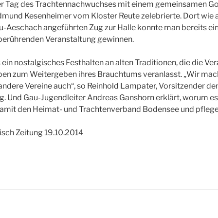
 Tag des Trachtennachwuchses mit einem gemeinsamen Gott
Edmund Kesenheimer vom Kloster Reute zelebrierte. Dort wie 
u-Aeschach angeführten Zug zur Halle konnte man bereits ei
 berührenden Veranstaltung gewinnen.
 ein nostalgisches Festhalten an alten Traditionen, die die Ve
pen zum Weitergeben ihres Brauchtums veranlasst. „Wir ma
andere Vereine auch“, so Reinhold Lampater, Vorsitzender de
 Und Gau-Jugendleiter Andreas Ganshorn erklärt, worum e
 damit den Heimat- und Trachtenverband Bodensee und pfleg
sch Zeitung 19.10.2014