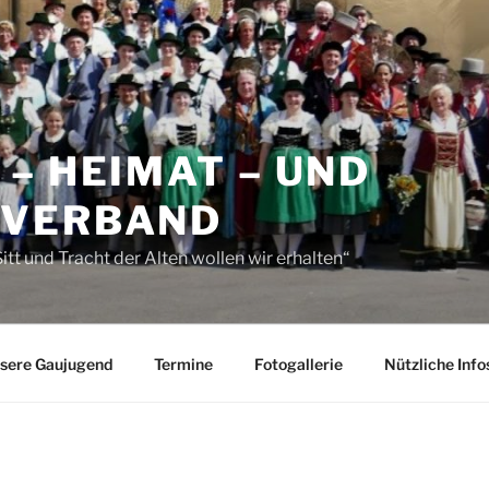
– HEIMAT – UND
NVERBAND
tt und Tracht der Alten wollen wir erhalten“
sere Gaujugend
Termine
Fotogallerie
Nützliche Inf