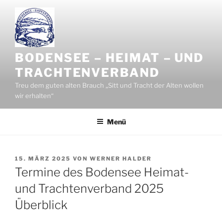
Zum
Inhalt
springen
BODENSEE – HEIMAT – UND
TRACHTENVERBAND
Treu dem guten alten Brauch „Sitt und Tracht der Alten wollen
wir erhalten“
Menü
VERÖFFENTLICHT
15. MÄRZ 2025
VON
WERNER HALDER
AM
Termine des Bodensee Heimat-
und Trachtenverband 2025
Überblick