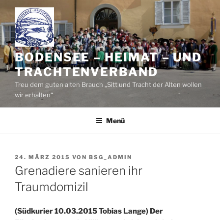
Zum
Inhalt
springen
BODENSEE – HEIMAT – UND
TRACHTENVERBAND
Treu dem guten alten Brauch „Sitt und Tracht der Alten wollen
wir erhalten“
Menü
VERÖFFENTLICHT
24. MÄRZ 2015
VON
BSG_ADMIN
AM
Grenadiere sanieren ihr
Traumdomizil
(Südkurier 10.03.2015 Tobias Lange) Der