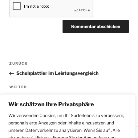
Beitragsnavigation
Vorheriger
ZURÜCK
Beitrag
Schuhplattler im Leistungsvergleich
Nächster
WEITER
Beitrag
VolksDanz Seminar des Bodensee- Heimat- und
Wir schätzen Ihre Privatsphäre
Trachtenverband
Wir verwenden Cookies, um Ihr Surferlebnis zu verbessern,
personalisierte Anzeigen oder Inhalte einzusetzen und
unseren Datenverkehr zu analysieren. Wenn Sie auf „Alle
akzeptieren" klicken, stimmen Sie der Anwendung von