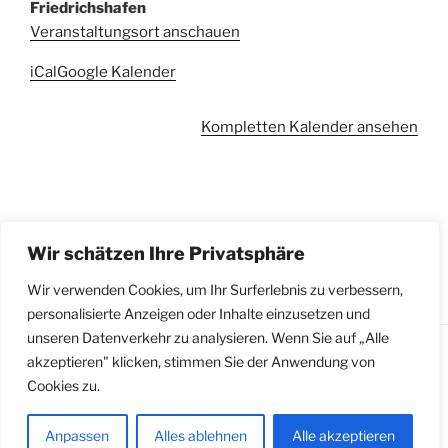
Friedrichshafen
Veranstaltungsort anschauen
iCal
Google Kalender
Kompletten Kalender ansehen
Beitragsnavigation
Klausurtagung Ausschuss BSG
Wir schätzen Ihre Privatsphäre
15. November 2026
Wir verwenden Cookies, um Ihr Surferlebnis zu verbessern,
personalisierte Anzeigen oder Inhalte einzusetzen und
unseren Datenverkehr zu analysieren. Wenn Sie auf „Alle
akzeptieren" klicken, stimmen Sie der Anwendung von
Facebook
Cookies zu.
Impressum
Mit Stolz präsentiert von WordPress
Anpassen
Alles ablehnen
Alle akzeptieren