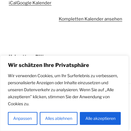
iCal
Google Kalender
Kompletten Kalender ansehen
Beitragsnavigation
Heimattage BW
10. September 2023
Wir schätzen Ihre Privatsphäre
Wir verwenden Cookies, um Ihr Surferlebnis zu verbessern,
personalisierte Anzeigen oder Inhalte einzusetzen und
unseren Datenverkehr zu analysieren. Wenn Sie auf „Alle
Facebook
akzeptieren" klicken, stimmen Sie der Anwendung von
Impressum
Cookies zu.
Mit Stolz präsentiert von WordPress
Anpassen
Alles ablehnen
Alle akzeptieren