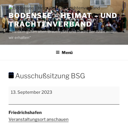
Zum
Inhalt
BODENSEE – HEIMAT – UND
springen
TRACHTENVERBAND
Treu dem guten alten Brauch „Sitt und Tracht der Alten wollen
wir erhalten“
Menü
Ausschußsitzung BSG
Ausschußsitzung
13. September 2023
BSG
Friedrichshafen
Veranstaltungsort anschauen